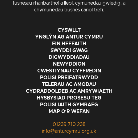
fusnesau rhanbarthol a lleol, cymunedau gwledig, a
chymunedau busnes canol trefi.
CYSWLLT
YNGLŶN AG ANTUR CYMRU
EIN HEFFAITH
SWYDDI GWAG
DIGWYDDIADAU
NEWYDDION
CWESTIYNAU CYFFREDIN
POLISI PREIFATRWYDD
TELERAU AC AMODAU
CYDRADDOLDEB AC AMRYWIAETH
HYSBYSIAD PROSESU TEG
POLISI IAITH GYMRAEG
MAP O’R WEFAN
01239 710 238
info@anturcymru.org.uk