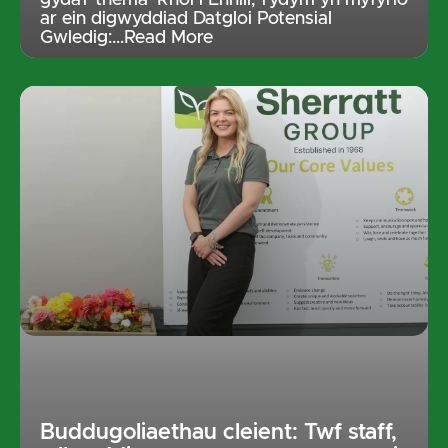
gyda’r thema ‘Rhoi i Ennill,’ rydym yn myfyrio
ar ein digwyddiad Datgloi Potensial
Gwledig:
…Read More
Buddugoliaethau cleient: Twf staff,