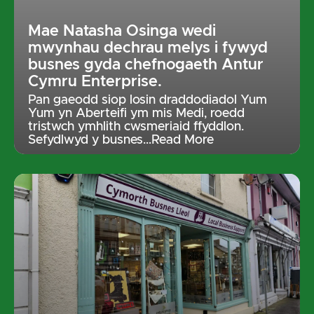
Mae Natasha Osinga wedi
mwynhau dechrau melys i fywyd
busnes gyda chefnogaeth Antur
Cymru Enterprise.
Pan gaeodd siop losin draddodiadol Yum
Yum yn Aberteifi ym mis Medi, roedd
tristwch ymhlith cwsmeriaid ffyddlon.
Sefydlwyd y busnes
…Read More