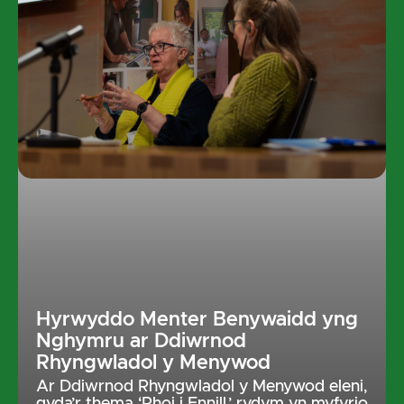
Hyrwyddo Menter Benywaidd yng
Nghymru ar Ddiwrnod
Rhyngwladol y Menywod
Ar Ddiwrnod Rhyngwladol y Menywod eleni,