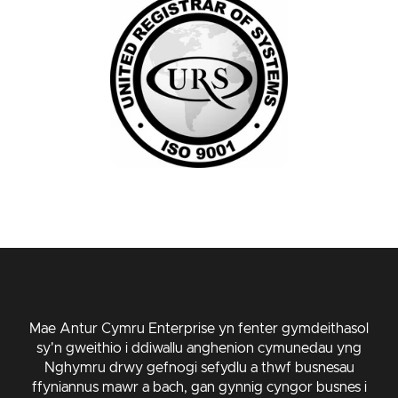
Mae Antur Cymru Enterprise yn fenter gymdeithasol
sy'n gweithio i ddiwallu anghenion cymunedau yng
Nghymru drwy gefnogi sefydlu a thwf busnesau
ffyniannus mawr a bach, gan gynnig cyngor busnes i