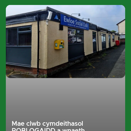
Mae clwb cymdeithasol