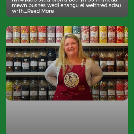
hyrwyddo sydd bron â bod yn 35 mlynedd
mewn busnes wedi ehangu ei weithrediadau
wrth
…Read More