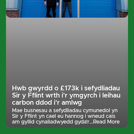
Hwb gwyrdd o £173k i sefydliadau
Sir y Fflint wrth i’r ymgyrch i leihau
carbon ddod i’r amlwg
Mae busnesau a sefydliadau cymunedol yn
Sir y Fflint yn cael eu hannog i wneud cais
am gyllid cynaliadwyedd gyda’r
…Read More