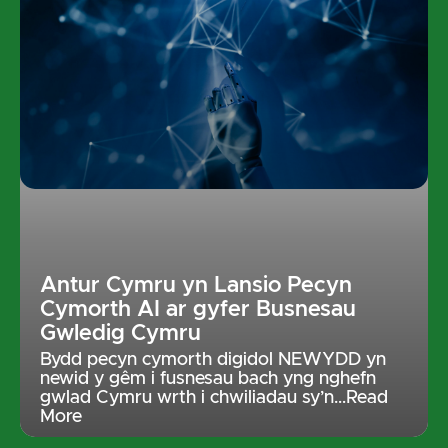
Antur Cymru yn Lansio Pecyn
Cymorth AI ar gyfer Busnesau
Gwledig Cymru
Bydd pecyn cymorth digidol NEWYDD yn
newid y gêm i fusnesau bach yng nghefn
gwlad Cymru wrth i chwiliadau sy’n
…Read
More