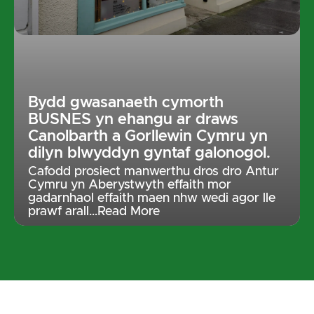
Bydd gwasanaeth cymorth
BUSNES yn ehangu ar draws
Canolbarth a Gorllewin Cymru yn
dilyn blwyddyn gyntaf galonogol.
Cafodd prosiect manwerthu dros dro Antur
Cymru yn Aberystwyth effaith mor
gadarnhaol effaith maen nhw wedi agor lle
prawf arall
…Read More