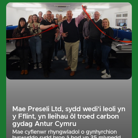
Mae Preseli Ltd, sydd wedi’i leoli yn
y Fflint, yn lleihau ôl troed carbon
gydag Antur Cymru
Mae cyflenwr rhyngwladol o gynhyrchion