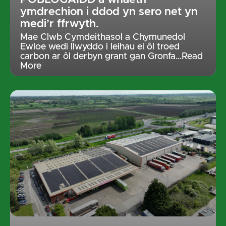
POBLOGAIDD a wnaeth
ymdrechion i ddod yn sero net yn
medi’r ffrwyth.
Mae Clwb Cymdeithasol a Chymunedol
Ewloe wedi llwyddo i leihau ei ôl troed
carbon ar ôl derbyn grant gan Gronfa
…Read
More