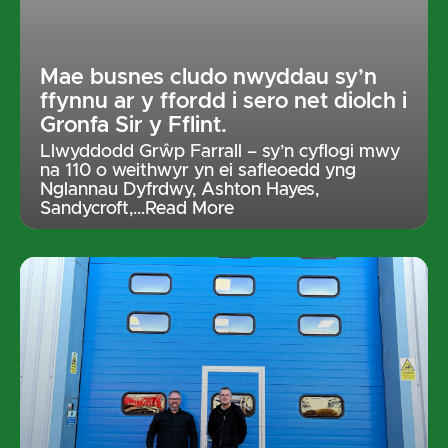
Mae busnes cludo nwyddau sy’n
ffynnu ar y ffordd i sero net diolch i
Gronfa Sir y Fflint.
Llwyddodd Grŵp Farrall – sy’n cyflogi mwy
na 110 o weithwyr yn ei safleoedd yng
Nglannau Dyfrdwy, Ashton Hayes,
Sandycroft,
…Read More